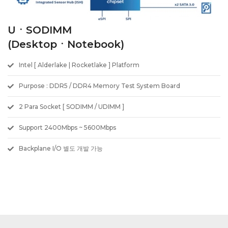
UㆍSODIMM
(DesktopㆍNotebook)
Intel [ Alderlake | Rocketlake ] Platform
Purpose : DDR5 / DDR4 Memory Test System Board
2 Para Socket [ SODIMM / UDIMM ]
Support 2400Mbps ~ 5600Mbps
Backplane I/O 별도 개발 가능