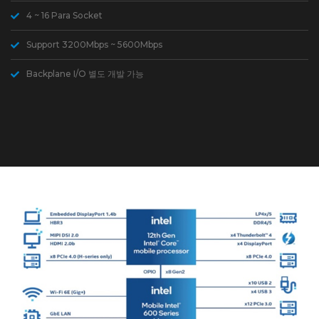
4 ~ 16 Para Socket
Support 3200Mbps ~ 5600Mbps
Backplane I/O 별도 개발 가능