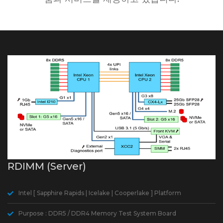
RDIMM (Server)
Intel [ Sapphire Rapids | Icelake | Cooperlake ] Platform
Purpose : DDR5 / DDR4 Memory Test System Board